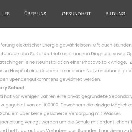
LLES
ÜBER UNS
GESUNDHEIT
BILDUNG
Lieferung elektrischer Energie gewährleisten. Oft auch stund
efährden den Spitalsbetrieb und machen Diagnose sowie Op
Watschinger“ eine Neuinstallation einer Photovoltaik Anlag
 Wasso Hospital eine dauerhafte und vom Netz unabhängige V
aufenden Spendenaufkommens gewidmet werden.
ary School
 hat vor wenigen Jahren eine privat gegründete Secondary
nzugsgebiet von ca. 100000 Einwohnern die einzige Möglichke
0 Schülern über keine gesicherte Versorgung mit Wasser.
serleitung verlegt werden um die Schule mit ordentlichem Tr
n und hofft darauf das Vorhaben aus Spenden finanzieren zu 