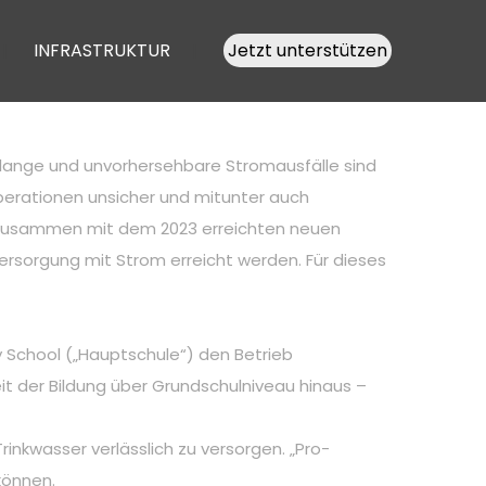
INFRASTRUKTUR
Jetzt unterstützen
enlange und unvorhersehbare Stromausfälle sind
erationen unsicher und mitunter auch
e. Zusammen mit dem 2023 erreichten neuen
ersorgung mit Strom erreicht werden. Für dieses
 School („Hauptschule“) den Betrieb
it der Bildung über Grundschulniveau hinaus –
inkwasser verlässlich zu versorgen. „Pro-
können.