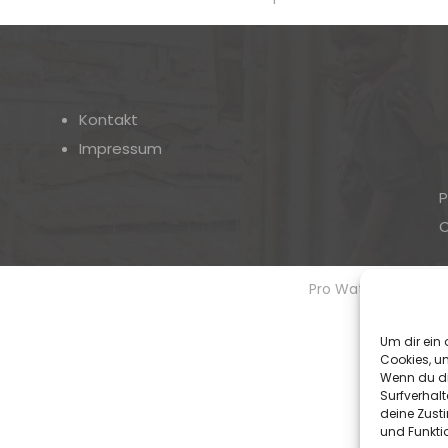
Kontakt
Impressum
P
O
Pro Watschinger - Ei
Um dir ein 
Cookies, u
Wenn du di
Surfverhalt
deine Zust
und Funkti