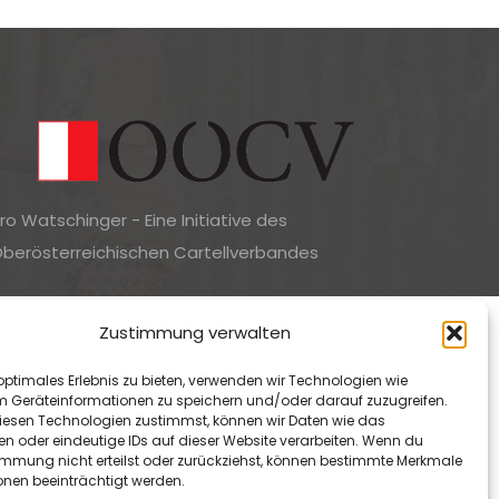
ro Watschinger - Eine Initiative des
berösterreichischen Cartellverbandes
ne Initiative für Bildung und Gesundheit in Tansania
Zustimmung verwalten
optimales Erlebnis zu bieten, verwenden wir Technologien wie
m Geräteinformationen zu speichern und/oder darauf zuzugreifen.
esen Technologien zustimmst, können wir Daten wie das
en oder eindeutige IDs auf dieser Website verarbeiten. Wenn du
immung nicht erteilst oder zurückziehst, können bestimmte Merkmale
onen beeinträchtigt werden.