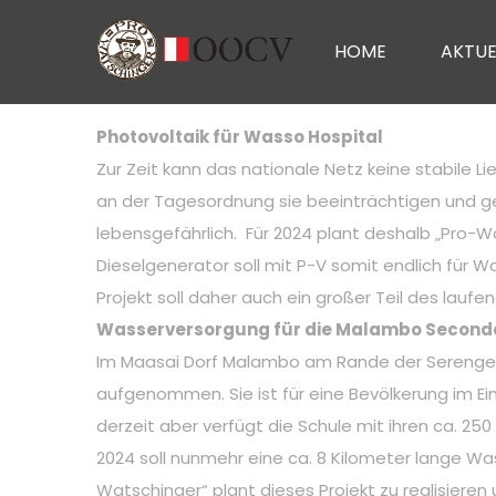
HOME
AKTUE
Photovoltaik für Wasso Hospital
Zur Zeit kann das nationale Netz keine stabile 
an der Tagesordnung sie beeinträchtigen und g
lebensgefährlich. Für 2024 plant deshalb „Pro-
Dieselgenerator soll mit P-V somit endlich für
Projekt soll daher auch ein großer Teil des l
Wasserversorgung für die Malambo Second
Im Maasai Dorf Malambo am Rande der Serengeti
aufgenommen. Sie ist für eine Bevölkerung im Ei
derzeit aber verfügt die Schule mit ihren ca. 25
2024 soll nunmehr eine ca. 8 Kilometer lange Was
Watschinger“ plant dieses Projekt zu realisiere